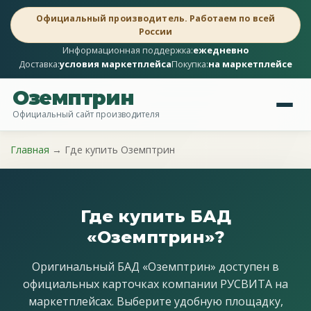
Официальный производитель. Работаем по всей
России
Информационная поддержка:
ежедневно
Доставка:
условия маркетплейса
Покупка:
на маркетплейсе
Оземптрин
Официальный сайт производителя
Главная
→
Где купить Оземптрин
Где купить БАД
«Оземптрин»?
Оригинальный БАД «Оземптрин» доступен в
официальных карточках компании РУСВИТА на
маркетплейсах. Выберите удобную площадку,