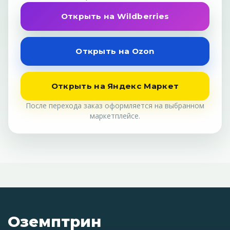
Открыть на Wildberries
Открыть на Ozon
Открыть на Яндекс Маркет
После перехода заказ оформляется на выбранном
маркетплейсе.
Оземптрин