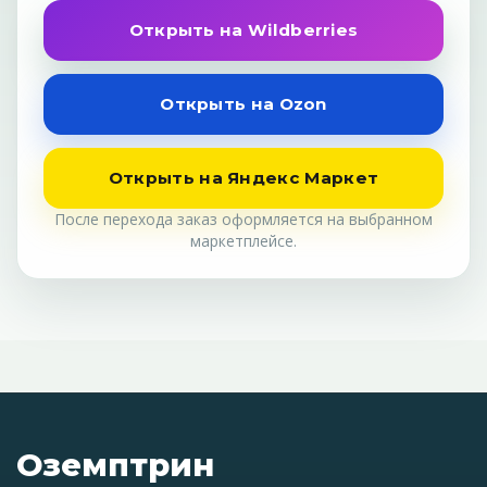
Открыть на Wildberries
Открыть на Ozon
Открыть на Яндекс Маркет
После перехода заказ оформляется на выбранном
маркетплейсе.
Оземптрин